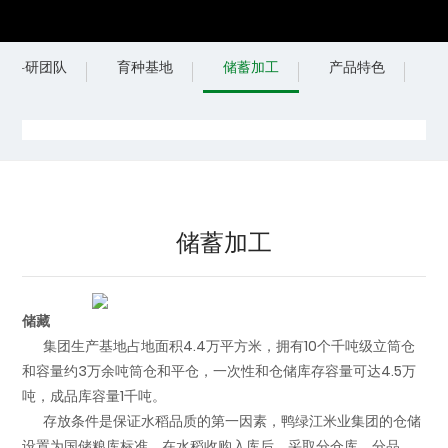
科研团队
育种基地
储蓄加工
产品特色
储蓄加工
储藏
集团生产基地占地面积4.4万平方米，拥有10个千吨级立筒仓
和容量约3万余吨筒仓和平仓，一次性和仓储库存容量可达4.5万
吨，成品库容量1千吨。
存放条件是保证水稻品质的第一因素，鸭绿江米业集团的仓储
设置为国储粮库标准，在水稻收购入库后，采取分仓库、分品