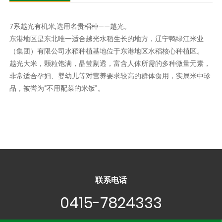
7系越光有机米,选用名贵稻种——越光。
东港地区是东北唯一适合越光水稻生长的地方，辽宁鸭绿江米业
（集团）有限公司水稻种植基地位于东港地区水稻核心种植区。
越光大米，颗粒饱满，晶莹剔透，富含人体所需的多种微量元素，
非常适合孕妇、婴幼儿等对营养要求较高的群体食用，实属米中珍
品，被誉为“不用配菜的米饭”。
联系电话
0415-7824333