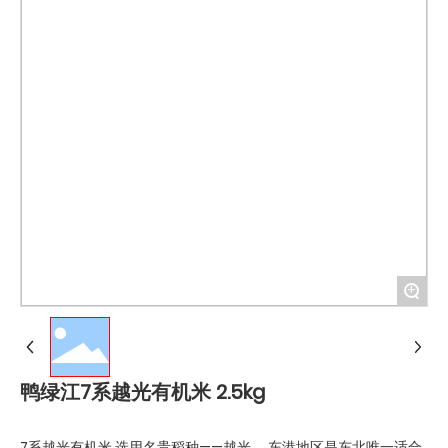
+
鸭绿江7系越光有机米 2.5kg
7系越光有机米,选用名贵稻种——越光。 东港地区是东北唯一适合