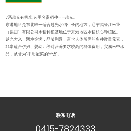
7系越光有机米,选用名贵稻种——越光。
东港地区是东北唯一适合越光水稻生长的地方，辽宁鸭绿江米业
（集团）有限公司水稻种植基地位于东港地区水稻核心种植区。
越光大米，颗粒饱满，晶莹剔透，富含人体所需的多种微量元素，
非常适合孕妇、婴幼儿等对营养要求较高的群体食用，实属米中珍
品，被誉为“不用配菜的米饭”。
联系电话
0415-7824333