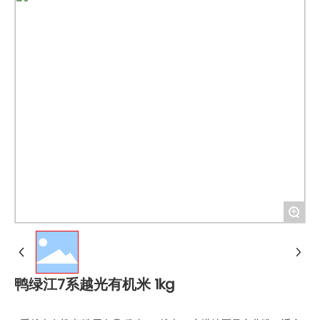
+
鸭绿江7系越光有机米 1kg