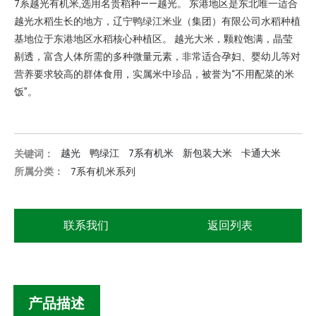
7系越光有机米,选用名贵稻种——越光。 东港地区是东北唯一适合
越光水稻生长的地方，辽宁鸭绿江米业（集团）有限公司水稻种植
基地位于东港地区水稻核心种植区。 越光大米，颗粒饱满，晶莹
剔透，富含人体所需的多种微量元素，非常适合孕妇、婴幼儿等对
营养要求较高的群体食用，实属米中珍品，被誉为“不用配菜的米
饭”。
越光
鸭绿江
7系有机米
新包装大米
卡通大米
关键词：
所属分类：
7系有机米系列
联系我们
返回列表
产品描述